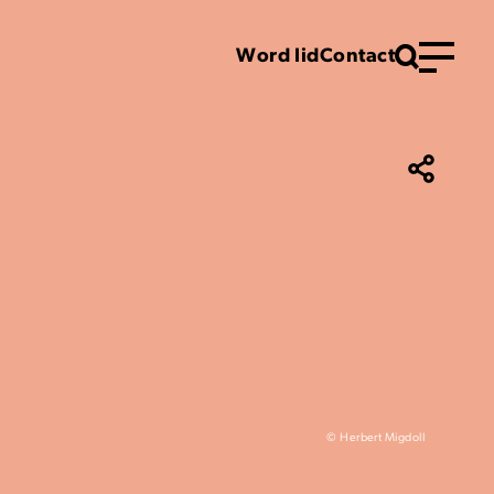
Word lid
Contact
Menu
© Herbert Migdoll