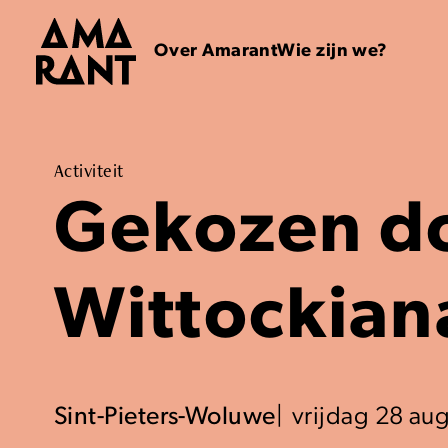
Over Amarant
Wie zijn we?
Activiteit
Gekozen do
Wittockian
Sint-Pieters-Woluwe
vrijdag 28 au