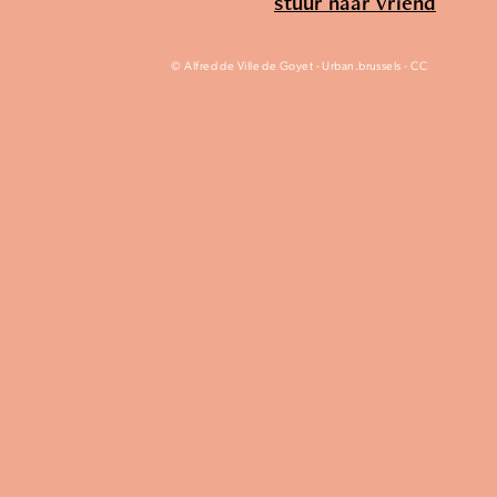
stuur naar vriend
© Alfred de Ville de Goyet - Urban.brussels - CC