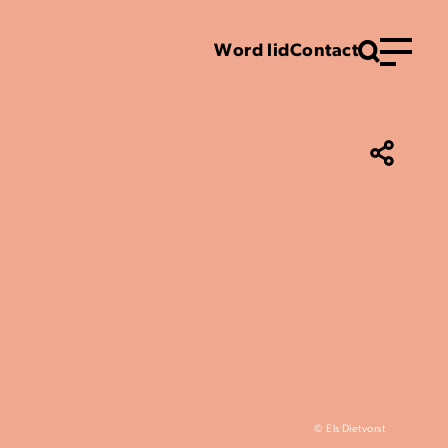
Word lid
Contact
Menu
© Els Dietvorst